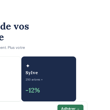
 de vos
e
ent. Plus votre
✦
Sylve
250 arbres +
-12%
Adhérer →