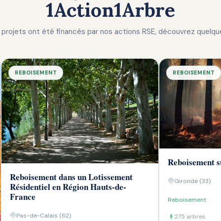
1Action1Arbre
projets ont été financés par nos actions RSE, découvrez quelqu
REBOISEMENT
REBOISEMENT
Reboisement su
Reboisement dans un Lotissement
Gironde (33)
Résidentiel en Région Hauts-de-
France
Reboisement
Pas-de-Calais (62)
275 arbres