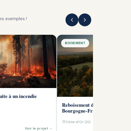
es exemples !
BOISEMENT
ite à un incendie
Reboisement de Friches en Rég
Bourgogne-Franche-Comté
Côte-d’Or (21)
Voir le projet
›