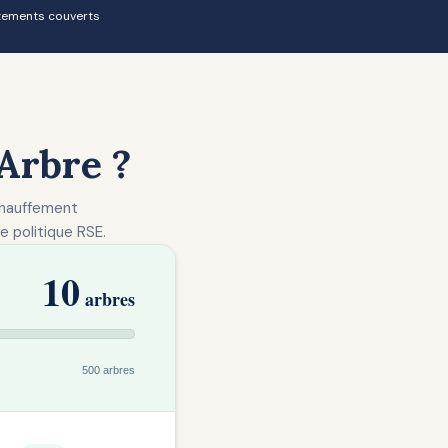
tements couverts
Arbre ?
échauffement
e politique RSE.
10
arbres
500 arbres