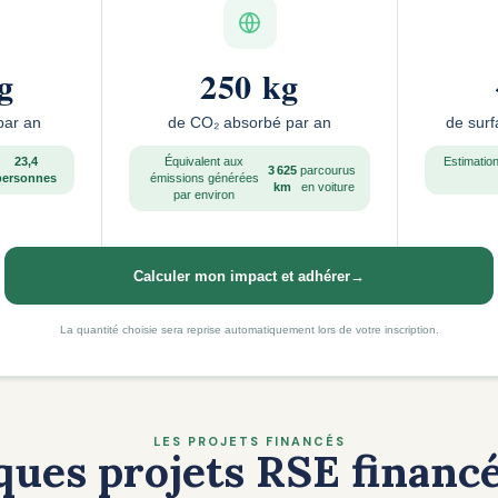
g
250 kg
par an
de CO₂ absorbé par an
de surf
23,4
Équivalent aux
Estimation
3 625
parcourus
personnes
émissions générées
km
en voiture
par environ
Calculer mon impact et adhérer
→
La quantité choisie sera reprise automatiquement lors de votre inscription.
LES PROJETS FINANCÉS
ques projets RSE financé