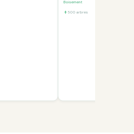
Boisement
500 arbres
Voir le