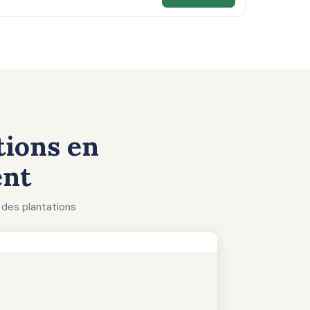
tions en
ent
 des plantations