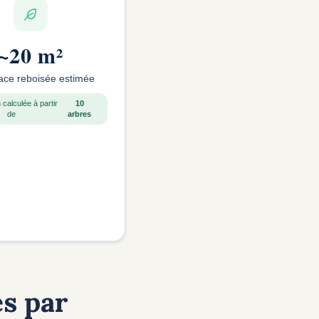
~
20 m²
ace reboisée estimée
 calculée à partir
10
de
arbres
s par