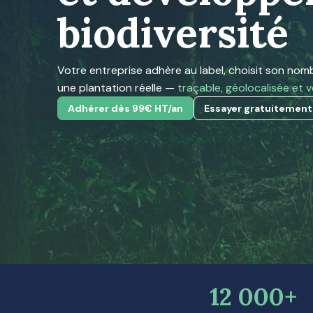
biodiversité
Votre entreprise adhère au label, choisit son nomb
une plantation réelle —
traçable, géolocalisée et v
Adhérer dès 99€ HT/an
Essayer gratuitement
12 000+