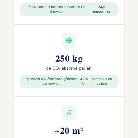
Équivalent aux besoins annuels en O₂
23,4
d’environ
personnes
250 kg
de CO₂ absorbé par an
Équivalent aux émissions générées
3 625
parcourus en
par environ
km
voiture
~
20 m²