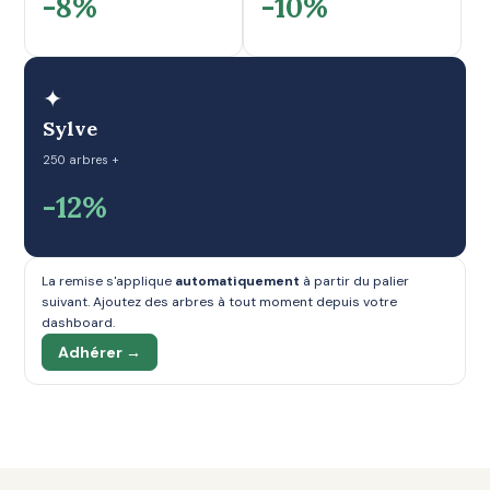
-8%
-10%
✦
Sylve
250 arbres +
-12%
La remise s'applique
automatiquement
à partir du palier
suivant. Ajoutez des arbres à tout moment depuis votre
dashboard.
Adhérer →