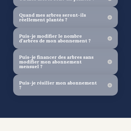
Quand mes arbres seront-ils
réellement plantés ?
Puis-je modifier le nombre
d’arbres de mon abonnement ?
Puis-je financer des arbres sans
modifier mon abonnement
mensuel ?
Puis-je résilier mon abonnement
?