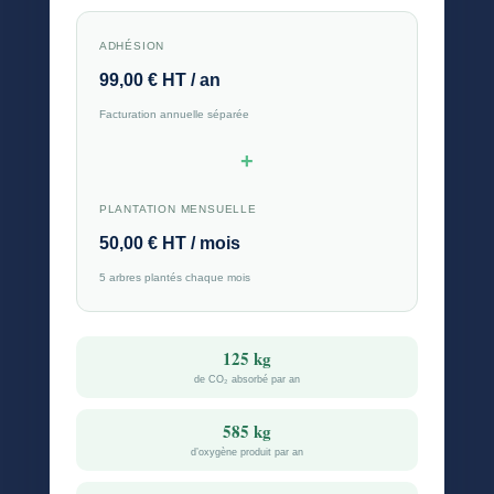
ADHÉSION
99,00 € HT / an
Facturation annuelle séparée
+
PLANTATION MENSUELLE
50,00 € HT / mois
5 arbres plantés chaque mois
125 kg
de CO₂ absorbé par an
585 kg
d’oxygène produit par an