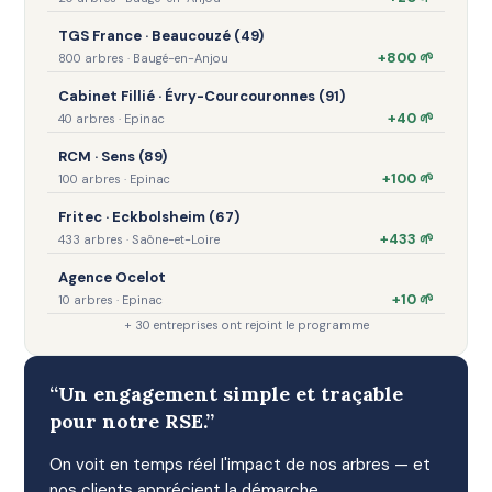
TGS France · Beaucouzé (49)
+800 🌱
800 arbres · Baugé-en-Anjou
Cabinet Fillié · Évry-Courcouronnes (91)
+40 🌱
40 arbres · Epinac
RCM · Sens (89)
+100 🌱
100 arbres · Epinac
Fritec · Eckbolsheim (67)
+433 🌱
433 arbres · Saône-et-Loire
Agence Ocelot
+10 🌱
10 arbres · Epinac
+ 30 entreprises ont rejoint le programme
“Un engagement simple et traçable
pour notre RSE.”
On voit en temps réel l'impact de nos arbres — et
nos clients apprécient la démarche.