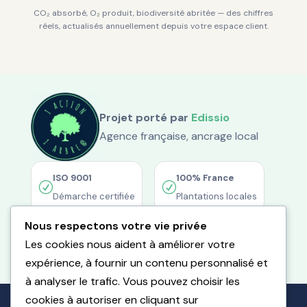
CO₂ absorbé, O₂ produit, biodiversité abritée — des chiffres
réels, actualisés annuellement depuis votre espace client.
Projet porté par
Edissio
Agence française, ancrage local
ISO 9001
100% France
R
R
Démarche certifiée
Plantations locales
Nous respectons votre vie privée
Coordonnées GPS
R
Les cookies nous aident à améliorer votre
Visibles dans l'interface
expérience, à fournir un contenu personnalisé et
à analyser le trafic. Vous pouvez choisir les
cookies à autoriser en cliquant sur