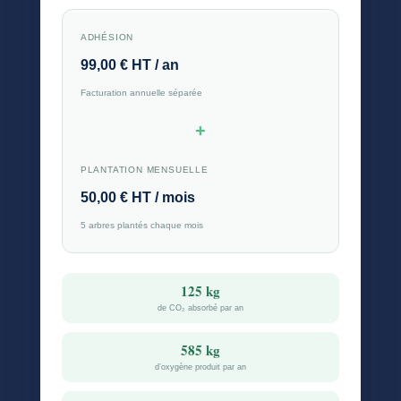
ADHÉSION
99,00 € HT / an
Facturation annuelle séparée
+
PLANTATION MENSUELLE
50,00 € HT / mois
5 arbres plantés chaque mois
125 kg
de CO₂ absorbé par an
585 kg
d’oxygène produit par an