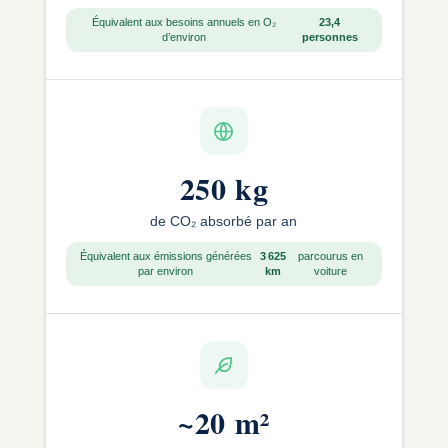
Équivalent aux besoins annuels en O₂
23,4
d’environ
personnes
250 kg
de CO₂ absorbé par an
Équivalent aux émissions générées
3 625
parcourus en
par environ
km
voiture
~
20 m²