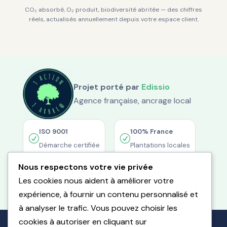
CO₂ absorbé, O₂ produit, biodiversité abritée — des chiffres
réels, actualisés annuellement depuis votre espace client.
Projet porté par
Edissio
Agence française, ancrage local
ISO 9001
100% France
R
R
Démarche certifiée
Plantations locales
Nous respectons votre vie privée
Coordonnées GPS
R
Les cookies nous aident à améliorer votre
Visibles dans l'interface
expérience, à fournir un contenu personnalisé et
à analyser le trafic. Vous pouvez choisir les
cookies à autoriser en cliquant sur