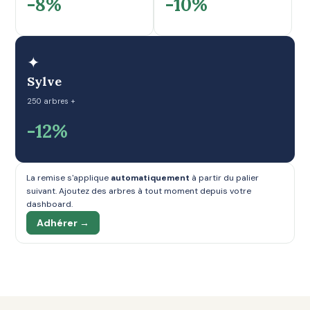
-8%
-10%
✦
Sylve
250 arbres +
-12%
La remise s'applique
automatiquement
à partir du palier
suivant. Ajoutez des arbres à tout moment depuis votre
dashboard.
Adhérer →