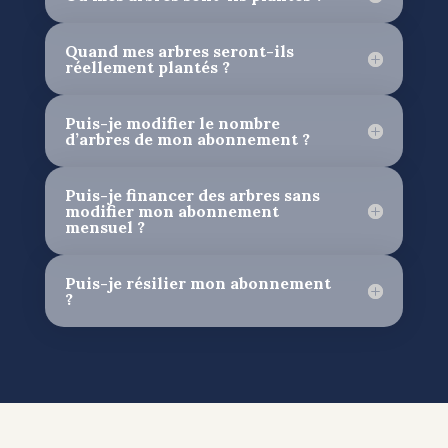
Quand mes arbres seront-ils
réellement plantés ?
Puis-je modifier le nombre
d’arbres de mon abonnement ?
Puis-je financer des arbres sans
modifier mon abonnement
mensuel ?
Puis-je résilier mon abonnement
?