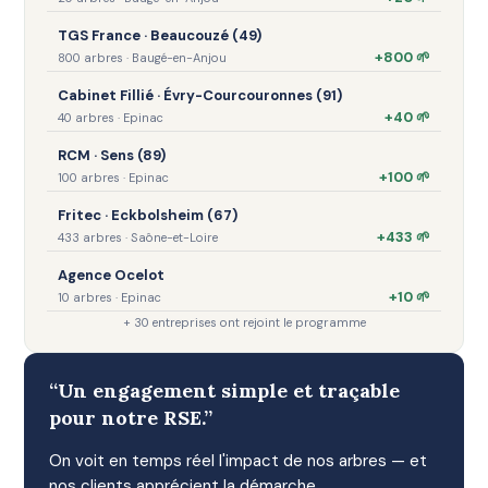
TGS France · Beaucouzé (49)
+800 🌱
800 arbres · Baugé-en-Anjou
Cabinet Fillié · Évry-Courcouronnes (91)
+40 🌱
40 arbres · Epinac
RCM · Sens (89)
+100 🌱
100 arbres · Epinac
Fritec · Eckbolsheim (67)
+433 🌱
433 arbres · Saône-et-Loire
Agence Ocelot
+10 🌱
10 arbres · Epinac
+ 30 entreprises ont rejoint le programme
“Un engagement simple et traçable
pour notre RSE.”
On voit en temps réel l'impact de nos arbres — et
nos clients apprécient la démarche.